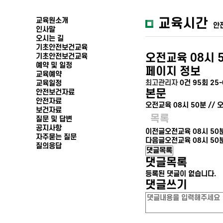
교육원소개
교육시간
안
인사말
오시는 길
기초안전보건교육
오전교육 08시 5
기초안전보건교육
예약 및 일정
페이지 정보
교육예약
최고관리자
0건
95회
25-
교육일정
본문
안전보건자료
안전자료
오전교육 08시 50분 // 
보건자료
목록
질문 및 답변
공지사항
이전글
오전교육 08시 50분
자주묻는 질문
다음글
오전교육 08시 50분
질의응답
댓글목록
댓글목록
등록된 댓글이 없습니다.
댓글쓰기