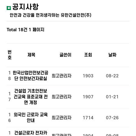
공지사항
안전과 건강을 먼저생각하는 유한건설안전(주)
Total 18건
1 페이지
번
제목
글쓴이
조회
날짜
호
1
한국산업안전보건공
최고관리자
1903
08-22
8
단 안전보건자료실
건설업 기초안전보
1
건교육 표준교재 전
최고관리자
1907
01-21
7
면 개정
1
외국인 근로자 교육
최고관리자
1714
07-26
6
안내
1
건설근로자 전자카