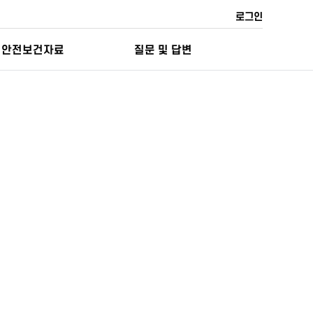
로그인
안전보건자료
질문 및 답변
> 예약 및 일정 >
교육시간