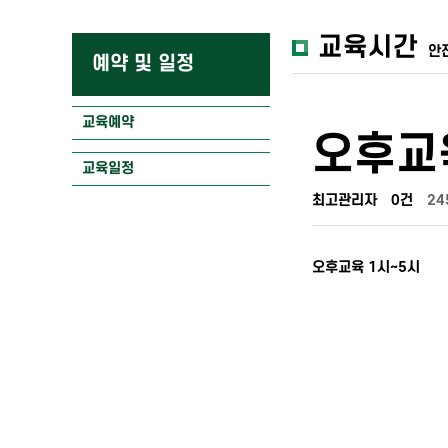
교육시간
안
예약 및 일정
교육예약
오후교
교육일정
최고관리자
0건
24
오후교육 1시~5시